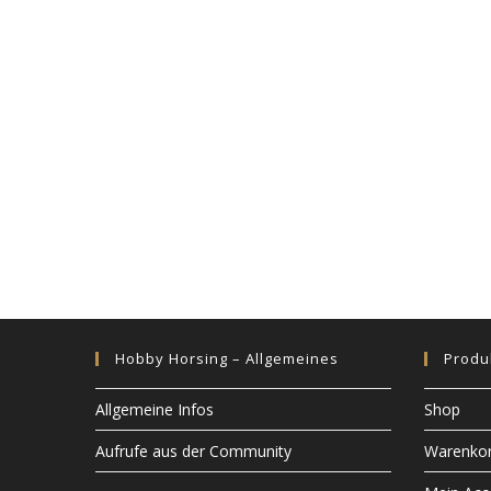
n
g
-
N
a
v
i
g
a
t
i
o
n
Hobby Horsing – Allgemeines
Produ
Allgemeine Infos
Shop
Aufrufe aus der Community
Warenko