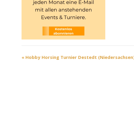
V
«
Hobby Horsing Turnier Destedt (Niedersachsen
e
r
a
n
s
t
a
l
t
u