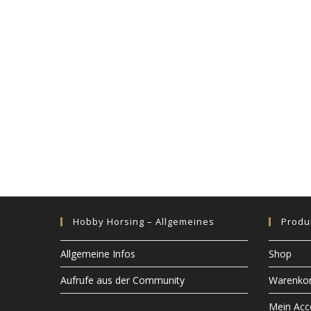
n
g
-
N
a
v
i
g
a
t
i
o
n
Hobby Horsing – Allgemeines
Produ
Allgemeine Infos
Shop
Aufrufe aus der Community
Warenko
Mein Acc