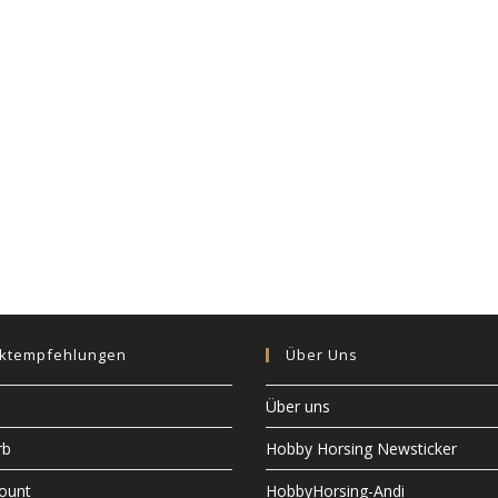
ktempfehlungen
Über Uns
Über uns
rb
Hobby Horsing Newsticker
ount
HobbyHorsing-Andi