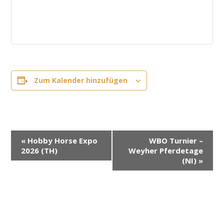
Zum Kalender hinzufügen
V
«
Hobby Horse Expo
WBO Turnier –
e
2026 (TH)
Weyher Pferdetage
r
(NI)
»
a
n
s
t
a