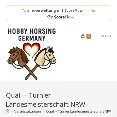
Zum
Inhalt
Turnierverwaltung mit ScoreFlow
Infos
springen
Menü
0
Quali – Turnier
Landesmeisterschaft NRW
>
Veranstaltungen
>
Quali – Turnier Landesmeisterschaft NRW