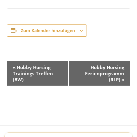
Zum Kalender hinzufügen
V
«
Hobby Horsing
Hobby Horsing
e
Trainings-Treffen
Ferienprogramm
r
(BW)
(RLP)
»
a
n
s
t
a
l
t