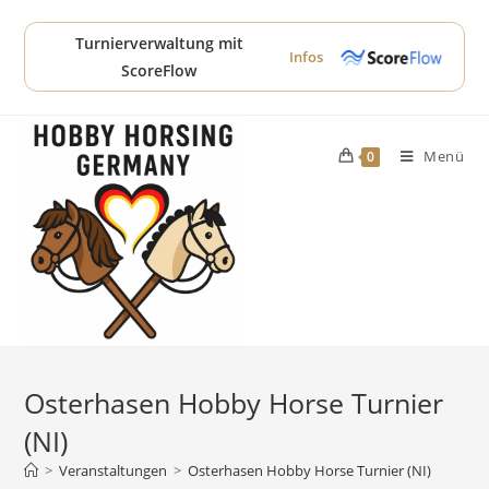
Zum
Inhalt
Turnierverwaltung mit
Infos
springen
ScoreFlow
Menü
0
Osterhasen Hobby Horse Turnier
(NI)
>
Veranstaltungen
>
Osterhasen Hobby Horse Turnier (NI)