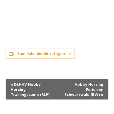
Zum Kalender hinzufügen
V
«
DtHHV Hobby
Hobby Horsing
e
Horsing
Ferien im
r
Trainingscamp (RLP)
Schwarzwald (BW)
»
a
n
s