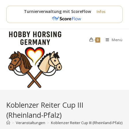
Zum
Inhalt
Turnierverwaltung mit ScoreFlow
Infos
springen
Menü
0
Koblenzer Reiter Cup III
(Rheinland-Pfalz)
>
Veranstaltungen
>
Koblenzer Reiter Cup III (Rheinland-Pfalz)