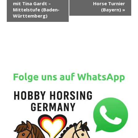
e
mit Tina Gardt –
Horse Turnier
r
Mittelstufe (Baden-
(Bayern)
»
Württemberg)
a
n
s
t
a
l
t
u
n
g
-
N
a
v
i
g