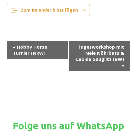
Zum Kalender hinzufügen
V
«
Hobby Horse
Tagesworkshop mit
e
Turnier (NRW)
Nele Nöhrbass &
r
Leonie Gauglitz (BW)
»
a
n
s
t
a
l
t
u
n
g