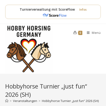
Zum
Inhalt
Turnierverwaltung mit ScoreFlow
Infos
springen
Menü
0
Hobbyhorse Turnier „just fun“
2026 (SH)
>
Veranstaltungen
>
Hobbyhorse Turnier „just fun“ 2026 (SH)