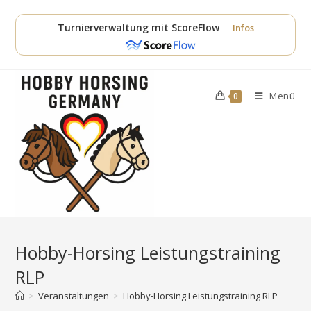
Zum
Inhalt
Turnierverwaltung mit ScoreFlow
Infos
springen
Menü
0
Hobby-Horsing Leistungstraining
RLP
>
Veranstaltungen
>
Hobby-Horsing Leistungstraining RLP