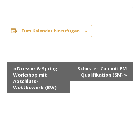
Zum Kalender hinzufügen
V
«
Dressur & Spring-
Schuster-Cup mit EM
e
Workshop mit
Qualifikation (SN)
»
r
Abschluss-
Wettbewerb (BW)
a
n
s
t
a
l
t