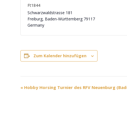
Ft1844
Schwarzwaldstrasse 181
Freiburg
,
Baden-Württemberg
79117
Germany
Zum Kalender hinzufügen
V
«
Hobby Horsing Turnier des RFV Neuenburg (Ba
e
r
a
n
s