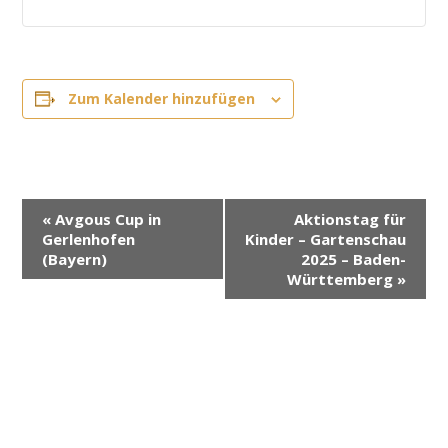
Zum Kalender hinzufügen
V
«
Avgous Cup in
Aktionstag für
e
Gerlenhofen
Kinder – Gartenschau
r
(Bayern)
2025 – Baden-
Württemberg
»
a
n
s
t
a
l
t