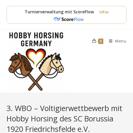
Zum
Inhalt
Turnierverwaltung mit ScoreFlow
Infos
springen
Menü
0
3. WBO – Voltigierwettbewerb mit
Hobby Horsing des SC Borussia
1920 Friedrichsfelde e.V.