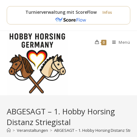
Zum
Inhalt
Turnierverwaltung mit ScoreFlow
Infos
springen
Menü
0
ABGESAGT – 1. Hobby Horsing
Distanz Striegistal
>
Veranstaltungen
>
ABGESAGT – 1. Hobby Horsing Distanz Striegi