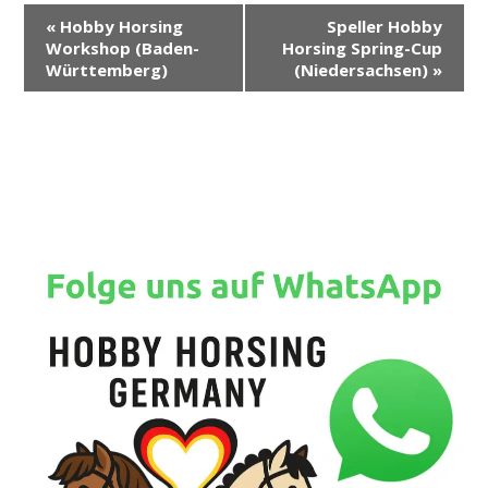
V
«
Hobby Horsing
Speller Hobby
e
Workshop (Baden-
Horsing Spring-Cup
r
Württemberg)
(Niedersachsen)
»
a
n
s
t
a
l
t
u
n
g
-
N
a
v
i