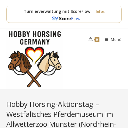
Zum
Inhalt
Turnierverwaltung mit ScoreFlow
Infos
springen
Menü
0
Hobby Horsing-Aktionstag –
Westfälisches Pferdemuseum im
Allwetterzoo Münster (Nordrhein-