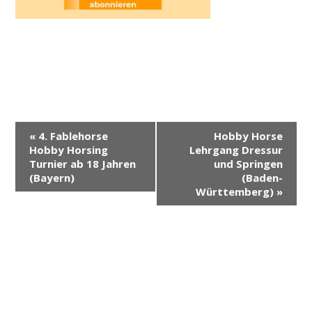
V
«
4. Fablehorse
Hobby Horse
e
Hobby Horsing
Lehrgang Dressur
r
Turnier ab 18 Jahren
und Springen
(Bayern)
(Baden-
a
Württemberg)
»
n
s
t
a
l
t
u