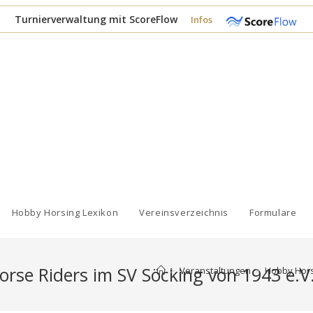
Turnierverwaltung mit ScoreFlow
Infos
Hobby Horsing Lexikon
Vereinsverzeichnis
Formulare
se Riders im SV Söcking von 1943 e.V.
>
Veranstaltungen
>
Hobby Horsi