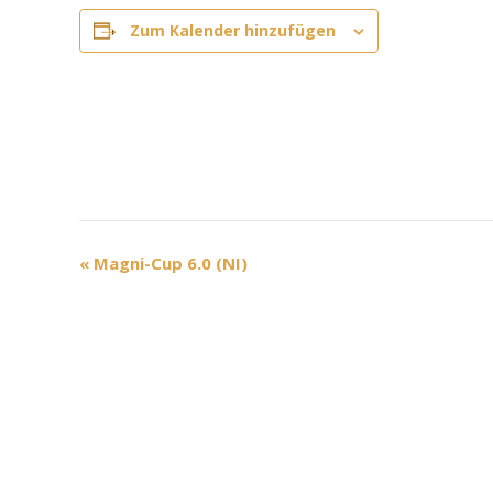
Zum Kalender hinzufügen
V
«
Magni-Cup 6.0 (NI)
e
r
a
n
s
t
a
l