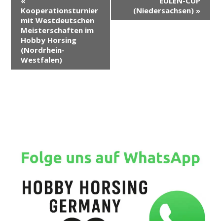
«
EULEN-CUP
e
Kooperationsturnier
(Niedersachsen)
»
r
mit Westdeutschen
Meisterschaften im
a
Hobby Horsing
n
(Nordrhein-
s
Westfalen)
t
a
l
t
u
n
g
-
N
a
v
i
g