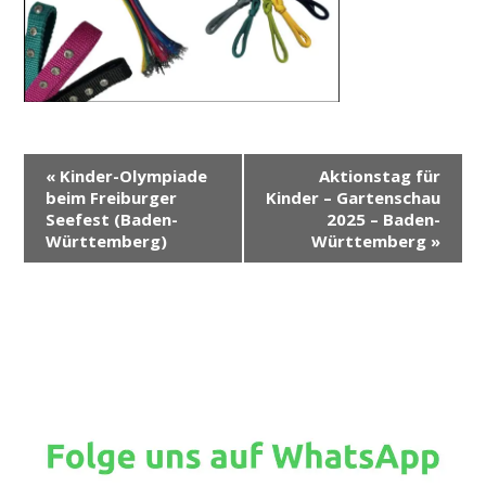
V
«
Kinder-Olympiade
Aktionstag für
e
beim Freiburger
Kinder – Gartenschau
r
Seefest (Baden-
2025 – Baden-
Württemberg)
Württemberg
»
a
n
s
t
a
l
t
u
n