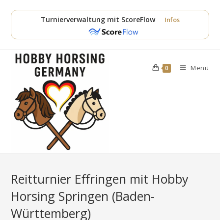
Zum
Inhalt
Turnierverwaltung mit ScoreFlow
Infos
springen
Menü
0
Reitturnier Effringen mit Hobby
Horsing Springen (Baden-
Württemberg)