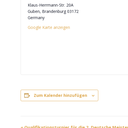
Klaus-Herrmann-Str. 20A
Guben
,
Brandenburg
03172
Germany
Google Karte anzeigen
Zum Kalender hinzufügen
V
«
Qualifikationsturnier für die 2. Deutsche Meiste