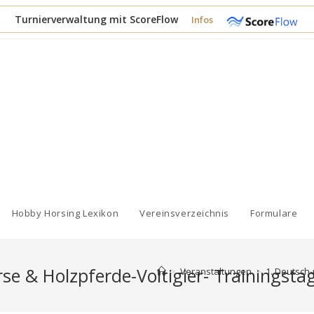
Turnierverwaltung mit ScoreFlow
Infos
Hobby Horsing Lexikon
Vereinsverzeichnis
Formulare
se & Holzpferde-Voltigier- Trainingst
>
Veranstaltungen
>
1. Deutsch