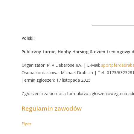
Polski:
Publiczny turniej Hobby Horsing & dzień treningowy 
Organizator: RFV Lieberose e.V. | E-Mail:
sportpferdedra
Osoba kontaktowa: Michael Drabsch | Tel.: 0173/632328
Termin zgłoszeń: 17 listopada 2025
Zgłoszenia za pomocą formularza zgłoszeniowego na adr
Regulamin zawodów
Flyer