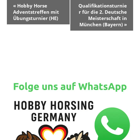
V
«
Hobby Horse
Qualifikationsturnie
e
Adventstreffen mit
r für die 2. Deutsche
r
Übungsturnier (HE)
Meisterschaft in
München (Bayern)
»
a
n
s
t
a
l
t
u
n
g
-
N
a
v
i