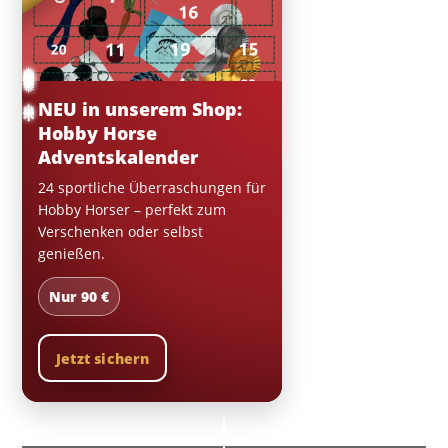
❄
✼
❅
❄
✼
✼
❅
✼
❅
❅
NEU in unserem Shop:
❄
❄
Hobby Horse
Adventskalender
24 sportliche Überraschungen für
Hobby Horser – perfekt zum
Verschenken oder selbst
genießen.
Nur 90 €
Jetzt sichern