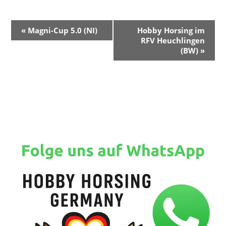
V
«
Magni-Cup 5.0 (NI)
Hobby Horsing im
e
RFV Heuchlingen
r
(BW)
»
a
n
s
t
a
l
t
u
n
g
-
N
a