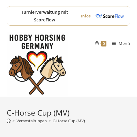
Zum
Inhalt
Turnierverwaltung mit
Infos
springen
ScoreFlow
Menü
0
C-Horse Cup (MV)
>
Veranstaltungen
>
C-Horse Cup (MV)