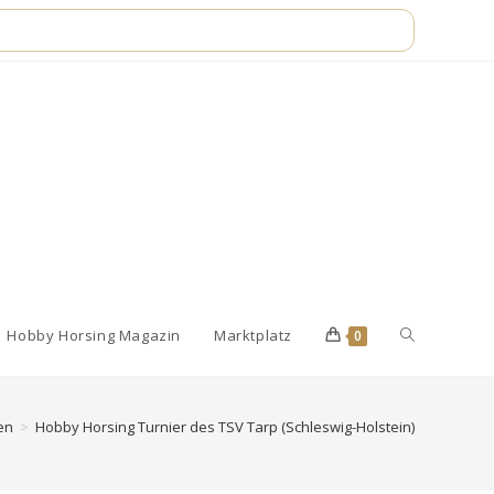
Website-
Hobby Horsing Magazin
Marktplatz
0
Suche
en
>
Hobby Horsing Turnier des TSV Tarp (Schleswig-Holstein)