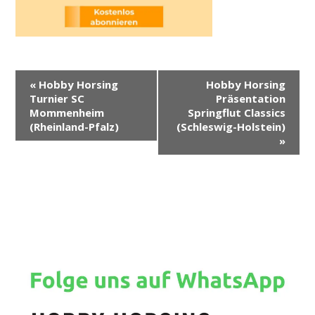
V
«
Hobby Horsing
Hobby Horsing
e
Turnier SC
Präsentation
r
Mommenheim
Springflut Classics
(Rheinland-Pfalz)
(Schleswig-Holstein)
a
»
n
s
t
a
l
t
u
n
g
-