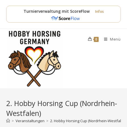
Zum
Inhalt
Turnierverwaltung mit ScoreFlow
Infos
springen
Menü
0
2. Hobby Horsing Cup (Nordrhein-
Westfalen)
>
Veranstaltungen
>
2. Hobby Horsing Cup (Nordrhein-Westfalen)