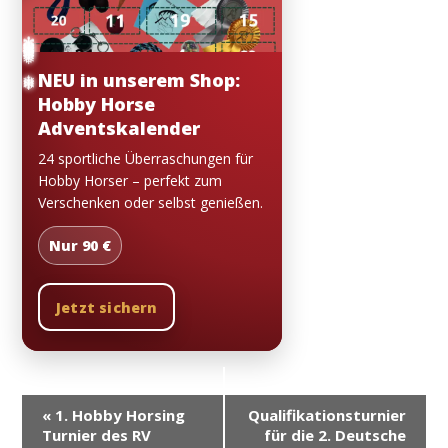
❄
✼
❅
❄
✼
✼
❅
✼
❅
❅
NEU in unserem Shop:
❄
❄
Hobby Horse
Adventskalender
24 sportliche Überraschungen für
Hobby Horser – perfekt zum
Verschenken oder selbst genießen.
Nur 90 €
Jetzt sichern
V
«
1. Hobby Horsing
Qualifikationsturnier
e
Turnier des RV
für die 2. Deutsche