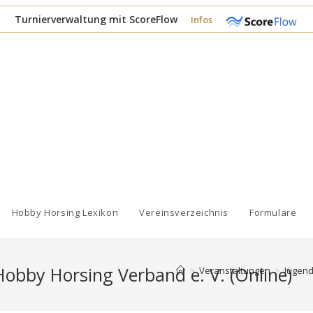
Turnierverwaltung mit ScoreFlow
Infos
Hobby Horsing Lexikon
Vereinsverzeichnis
Formulare
obby Horsing Verband e. V. (Online)
>
Veranstaltungen
>
Jugend