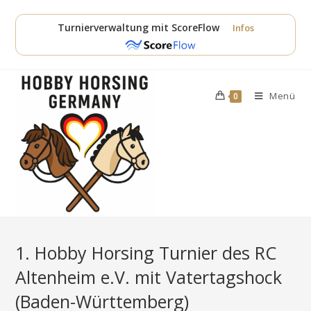
Zum
Inhalt
Turnierverwaltung mit ScoreFlow
Infos
springen
Menü
0
1. Hobby Horsing Turnier des RC
Altenheim e.V. mit Vatertagshock
(Baden-Württemberg)