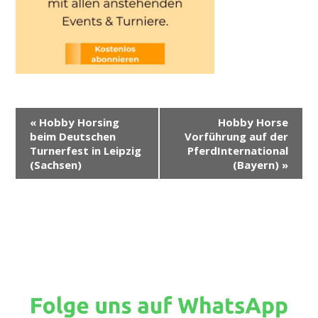
V
«
Hobby Horsing
Hobby Horse
e
beim Deutschen
Vorführung auf der
r
Turnerfest in Leipzig
PferdInternational
(Sachsen)
(Bayern)
»
a
n
s
t
a
l
t
u
n