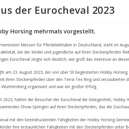
us der Eurocheval 2023
bby Horsing mehrmals vorgestellt.
miertesten Messen für Pferdeliebhaber in Deutschland, steht im Augu
aktivität, bei der Kinder und Jugendliche auf ihren Steckenpferden Rei
rigen Eurocheval zeigte sich deutlich, wie groß das Interesse an die
t am 23. August 2023, der von über 50 begeisterten Hobby Horsing R
it ihren Steckenpferden über den Terra-Tex Ring und verzauberten 
-Württemberg organisiert und war ein großer Erfolg.
t 2023, hatten die Besucher der Eurocheval die Gelegenheit, Hobby Ho
annendes Show-Springen auf ihren Steckenpferden, das die Zuschaue
eval mit den beeindruckenden Fähigkeiten der Hobby Horsing Gemein
 Kinder ihre erstaunlichen Fähigkeiten mit den Steckenpferden unter B