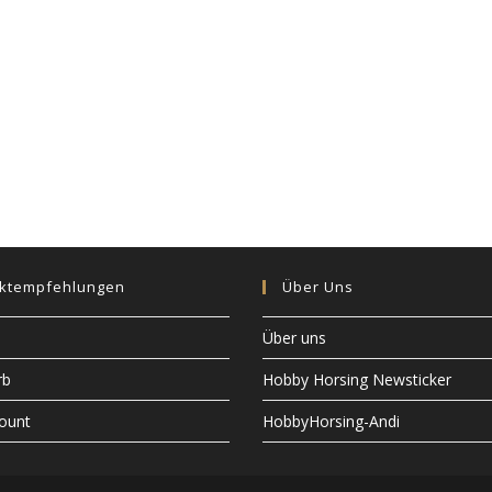
ktempfehlungen
Über Uns
Über uns
rb
Hobby Horsing Newsticker
ount
HobbyHorsing-Andi