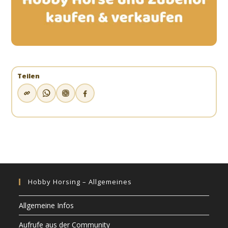
Teilen
Hobby Horsing – Allgemeines
Allgemeine Infos
Aufrufe aus der Community