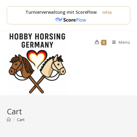
Zum
Inhalt
Turnierverwaltung mit ScoreFlow
Infos
springen
Menü
0
Cart
>
Cart