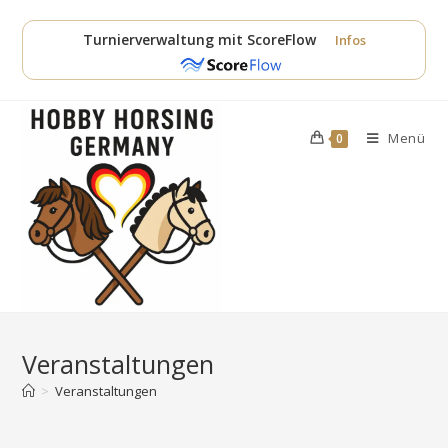
Zum
Inhalt
Turnierverwaltung mit ScoreFlow
Infos
springen
Menü
0
Veranstaltungen
>
Veranstaltungen