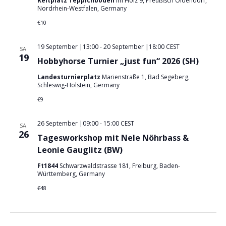
Reitplatz Teppichboden
Im Holz 9, Preußisch Oldendorf,
Nordrhein-Westfalen, Germany
€10
19 September |13:00
-
20 September |18:00
CEST
SA.
19
Hobbyhorse Turnier „just fun“ 2026 (SH)
Landesturnierplatz
Marienstraße 1, Bad Segeberg,
Schleswig-Holstein, Germany
€9
26 September |09:00
-
15:00
CEST
SA.
26
Tagesworkshop mit Nele Nöhrbass &
Leonie Gauglitz (BW)
Ft1844
Schwarzwaldstrasse 181, Freiburg, Baden-
Württemberg, Germany
€48