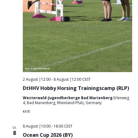
g
n
.
A
g
n
e
s
n
i
S
c
u
h
t
c
e
h
n
e
-
2 August |12:00
-
8 August |12:00
CEST
u
N
DtHHV Hobby Horsing Trainingscamp (RLP)
n
a
Westerwald-Jugendherberge Bad Marienberg
Erlenweg
d
v
4, Bad Marienberg, Rheinland-Pfalz, Germany
A
i
€470
n
g
s
a
8 August |10:00
-
18:00
CEST
SA.
8
t
i
Ocean Cup 2026 (BY)