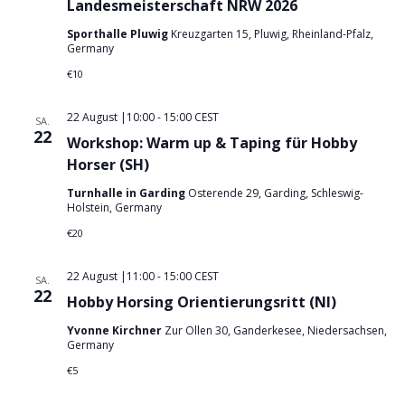
Landesmeisterschaft NRW 2026
Sporthalle Pluwig
Kreuzgarten 15, Pluwig, Rheinland-Pfalz,
Germany
€10
22 August |10:00
-
15:00
CEST
SA.
22
Workshop: Warm up & Taping für Hobby
Horser (SH)
Turnhalle in Garding
Osterende 29, Garding, Schleswig-
Holstein, Germany
€20
22 August |11:00
-
15:00
CEST
SA.
22
Hobby Horsing Orientierungsritt (NI)
Yvonne Kirchner
Zur Ollen 30, Ganderkesee, Niedersachsen,
Germany
€5