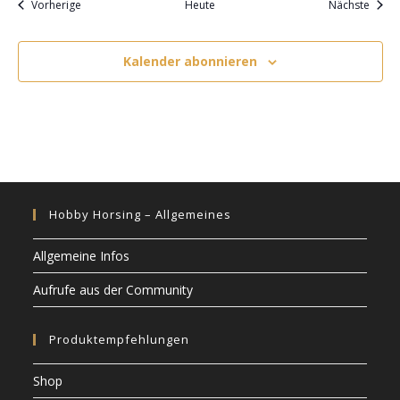
Veranstaltungen
Veran
Vorherige
Heute
Nächste
Kalender abonnieren
Hobby Horsing – Allgemeines
Allgemeine Infos
Aufrufe aus der Community
Produktempfehlungen
Shop