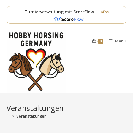
Zum
Inhalt
Turnierverwaltung mit ScoreFlow
Infos
springen
Menü
0
Veranstaltungen
>
Veranstaltungen