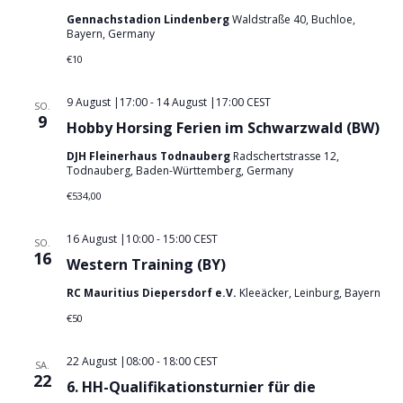
i
c
Gennachstadion Lindenberg
Waldstraße 40, Buchloe,
o
Bayern, Germany
h
n
€10
t
e
9 August |17:00
-
14 August |17:00
CEST
SO.
n
9
Hobby Horsing Ferien im Schwarzwald (BW)
,
DJH Fleinerhaus Todnauberg
Radschertstrasse 12,
N
Todnauberg, Baden-Württemberg, Germany
a
€534,00
v
16 August |10:00
-
15:00
CEST
i
SO.
16
Western Training (BY)
g
a
RC Mauritius Diepersdorf e.V.
Kleeäcker, Leinburg, Bayern
t
€50
i
22 August |08:00
-
18:00
CEST
o
SA.
22
6. HH-Qualifikationsturnier für die
n