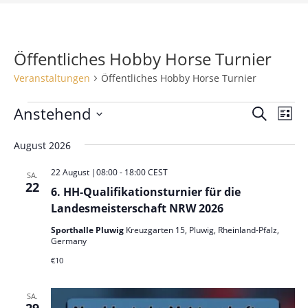
Öffentliches Hobby Horse Turnier
Veranstaltungen
Öffentliches Hobby Horse Turnier
Veranstaltungen
Anstehend
V
V
S
L
e
u
e
D
i
c
r
August 2026
r
s
a
h
a
t
t
a
22 August |08:00
-
18:00
CEST
e
SA.
n
e
u
22
n
6. HH-Qualifikationsturnier für die
s
m
s
Landesmeisterschaft NRW 2026
t
w
t
a
Sporthalle Pluwig
Kreuzgarten 15, Pluwig, Rheinland-Pfalz,
ä
Germany
a
l
h
€10
l
t
l
u
t
e
SA.
n
u
n