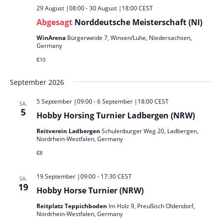
i
29 August |08:00
-
30 August |18:00
CEST
c
o
Abgesagt
Norddeutsche Meisterschaft (NI)
h
n
t
WinArena
Bürgerweide 7, Winsen/Luhe, Niedersachsen,
Germany
e
€10
n
,
September 2026
N
5 September |09:00
-
6 September |18:00
CEST
SA.
a
5
Hobby Horsing Turnier Ladbergen (NRW)
v
Reitverein Ladbergen
Schulenburger Weg 20, Ladbergen,
i
Nordrhein-Westfalen, Germany
g
€8
a
t
19 September |09:00
-
17:30
CEST
SA.
19
i
Hobby Horse Turnier (NRW)
o
Reitplatz Teppichboden
Im Holz 9, Preußisch Oldendorf,
Nordrhein-Westfalen, Germany
n