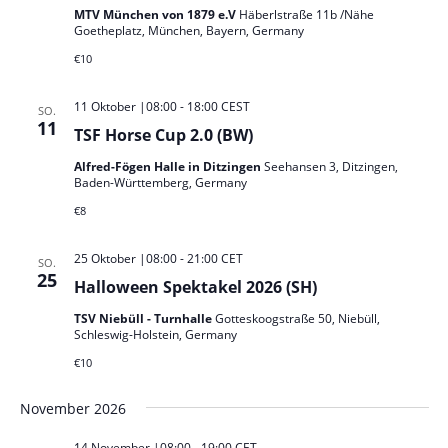
MTV München von 1879 e.V
Häberlstraße 11b /Nähe
Goetheplatz, München, Bayern, Germany
€10
11 Oktober |08:00
-
18:00
CEST
SO.
11
TSF Horse Cup 2.0 (BW)
Alfred-Fögen Halle in Ditzingen
Seehansen 3, Ditzingen,
Baden-Württemberg, Germany
€8
25 Oktober |08:00
-
21:00
CET
SO.
25
Halloween Spektakel 2026 (SH)
TSV Niebüll - Turnhalle
Gotteskoogstraße 50, Niebüll,
Schleswig-Holstein, Germany
€10
November 2026
14 November |08:00
-
19:00
CET