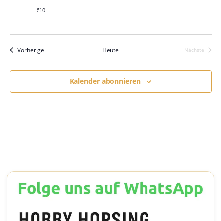
€10
Veranstaltungen
Vorherige
Heute
Nächste
Veranstalt
Kalender abonnieren