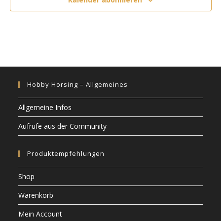
i
c
o
h
n
t
e
n
,
Hobby Horsing – Allgemeines
N
a
Allgemeine Infos
v
Aufrufe aus der Community
i
g
Produktempfehlungen
a
t
Shop
i
Warenkorb
o
Mein Account
n