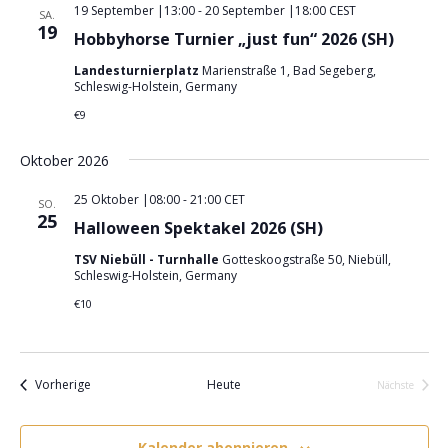
g
19 September |13:00
-
20 September |18:00
CEST
n
.
SA.
19
A
Hobbyhorse Turnier „just fun“ 2026 (SH)
g
n
e
Landesturnierplatz
Marienstraße 1, Bad Segeberg,
s
Schleswig-Holstein, Germany
n
i
€9
S
c
u
h
Oktober 2026
t
c
25 Oktober |08:00
-
21:00
CET
SO.
e
h
25
Halloween Spektakel 2026 (SH)
n
e
-
TSV Niebüll - Turnhalle
Gotteskoogstraße 50, Niebüll,
u
Schleswig-Holstein, Germany
N
n
€10
a
d
v
A
i
n
g
Veranstaltungen
Vorherige
Heute
Nächste
Veranstalt
s
a
t
i
Kalender abonnieren