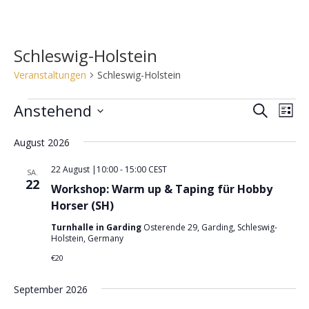
Schleswig-Holstein
Veranstaltungen
Schleswig-Holstein
Veranstaltungen
Anstehend
V
V
S
L
e
u
e
D
i
c
r
August 2026
r
s
a
h
a
t
t
a
22 August |10:00
-
15:00
CEST
e
SA.
n
e
u
22
n
Workshop: Warm up & Taping für Hobby
s
m
s
Horser (SH)
t
w
t
a
Turnhalle in Garding
Osterende 29, Garding, Schleswig-
ä
Holstein, Germany
a
l
h
€20
l
t
l
u
t
e
September 2026
n
u
n