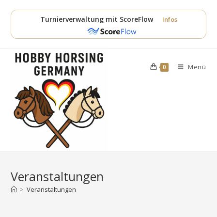
Zum
Inhalt
Turnierverwaltung mit ScoreFlow
Infos
springen
Menü
0
Veranstaltungen
>
Veranstaltungen