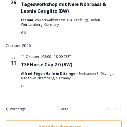
26
g
Tagesworkshop mit Nele Nöhrbass &
n
.
A
Leonie Gauglitz (BW)
g
n
e
Ft1844
Schwarzwaldstrasse 181, Freiburg, Baden-
s
Württemberg, Germany
n
i
€48
S
c
u
h
Oktober 2026
t
c
11 Oktober |08:00
-
18:00
CEST
SO.
e
h
11
TSF Horse Cup 2.0 (BW)
n
e
-
Alfred-Fögen Halle in Ditzingen
Seehansen 3, Ditzingen,
u
Baden-Württemberg, Germany
N
n
€8
a
d
v
A
i
n
g
Veranstaltungen
Vorherige
Heute
Nächste
Veranstalt
s
a
t
i
Kalender abonnieren