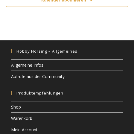
i
c
o
h
n
t
e
n
,
Hobby Horsing – Allgemeines
N
a
Allgemeine Infos
v
Aufrufe aus der Community
i
g
Produktempfehlungen
a
t
Shop
i
Warenkorb
o
Mein Account
n