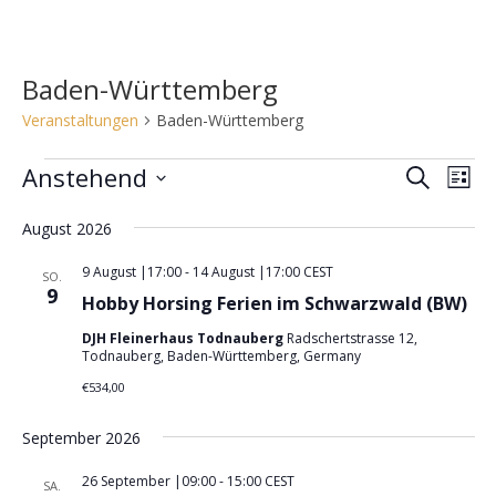
Baden-Württemberg
Veranstaltungen
Baden-Württemberg
Veranstaltungen
Anstehend
V
V
S
L
e
u
e
D
i
c
r
August 2026
r
s
a
h
a
t
t
a
9 August |17:00
-
14 August |17:00
CEST
e
SO.
n
e
u
9
n
Hobby Horsing Ferien im Schwarzwald (BW)
s
m
s
t
DJH Fleinerhaus Todnauberg
Radschertstrasse 12,
w
Todnauberg, Baden-Württemberg, Germany
t
a
ä
a
€534,00
l
h
l
t
l
September 2026
u
t
e
n
u
26 September |09:00
-
15:00
CEST
n
SA.