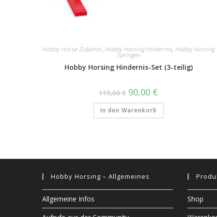
Hobby Horse Zubehör
,
Hobby Horsing Hindernis
,
Hobby Horsing
Springen
Hobby Horsing Hindernis-Set (3-teilig)
Ursprünglicher
Aktueller
90,00
€
119,00
€
Preis
Preis
war:
ist:
In den Warenkorb
119,00 €
90,00 €.
Hobby Horsing – Allgemeines
Produ
Allgemeine Infos
Shop