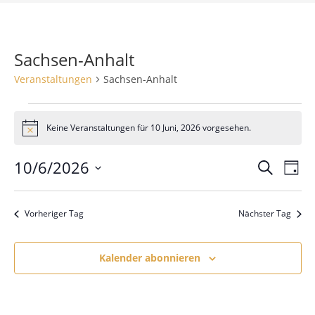
Sachsen-Anhalt
Veranstaltungen
Sachsen-Anhalt
Veranstaltungen
für
Keine Veranstaltungen für 10 Juni, 2026 vorgesehen.
H
10
i
Juni,
n
2026
10/6/2026
V
V
S
w
T
e
e
u
e
D
a
i
c
r
s
r
g
a
h
Vorheriger Tag
Nächster Tag
a
t
a
e
n
u
n
s
m
Kalender abonnieren
s
t
w
t
a
ä
a
l
h