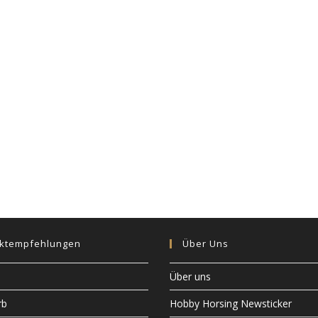
n
w
e
i
s
ktempfehlungen
Über Uns
Über uns
rb
Hobby Horsing Newsticker