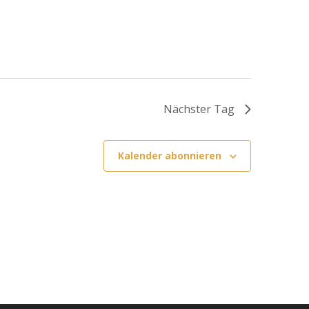
g
a
t
i
o
n
Nächster Tag
Kalender abonnieren