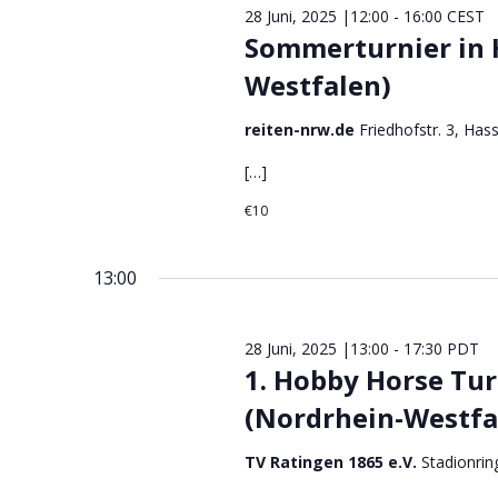
l
28 Juni, 2025 |12:00
-
16:00
CEST
m
ü
t
Sommerturnier in 
w
s
u
ä
Westfalen)
s
n
h
e
reiten-nrw.de
Friedhofstr. 3, Has
g
l
l
e
e
w
[…]
n
o
n
€10
.
r
S
t
u
e
13:00
c
i
h
n
e
28 Juni, 2025 |13:00
-
17:30
PDT
g
1. Hobby Horse Tur
u
e
(Nordrhein-Westfa
n
b
e
d
TV Ratingen 1865 e.V.
Stadionrin
n
A
.