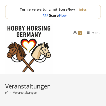
Zum
Inhalt
Turnierverwaltung mit ScoreFlow
Infos
springen
Menü
0
Veranstaltungen
>
Veranstaltungen