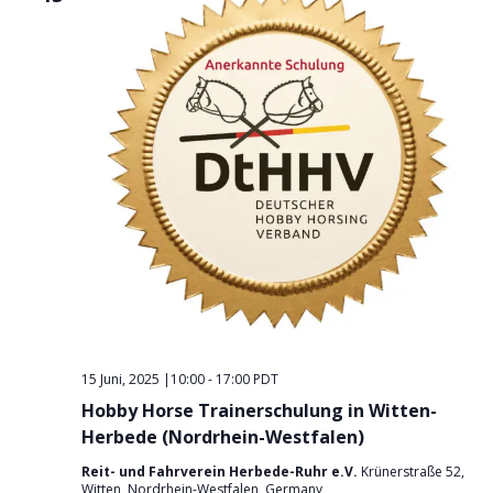
g
n
.
A
g
n
e
s
n
i
S
c
u
h
t
c
e
h
n
e
-
u
N
n
a
d
v
15 Juni, 2025 |10:00
-
17:00
PDT
A
i
Hobby Horse Trainerschulung in Witten-
n
g
Herbede (Nordrhein-Westfalen)
s
a
Reit- und Fahrverein Herbede-Ruhr e.V.
Krünerstraße 52,
t
i
Witten, Nordrhein-Westfalen, Germany