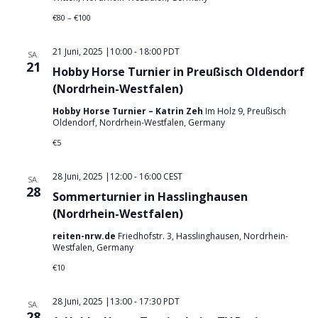
i
c
€80 – €100
o
h
n
t
21 Juni, 2025 |10:00
-
18:00
PDT
SA.
21
e
Hobby Horse Turnier in Preußisch Oldendorf
(Nordrhein-Westfalen)
n
,
Hobby Horse Turnier – Katrin Zeh
Im Holz 9, Preußisch
Oldendorf, Nordrhein-Westfalen, Germany
N
€5
a
v
28 Juni, 2025 |12:00
-
16:00
CEST
SA.
i
28
Sommerturnier in Hasslinghausen
g
(Nordrhein-Westfalen)
a
reiten-nrw.de
Friedhofstr. 3, Hasslinghausen, Nordrhein-
Westfalen, Germany
t
€10
i
o
28 Juni, 2025 |13:00
-
17:30
PDT
SA.
n
28