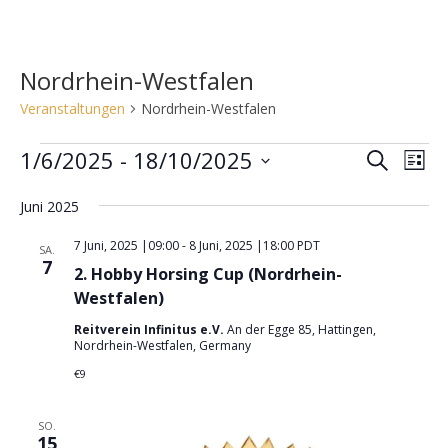
Nordrhein-Westfalen
Veranstaltungen
Nordrhein-Westfalen
Veranstaltungen
1/6/2025
 - 
18/10/2025
V
V
S
L
e
u
e
D
i
c
r
Juni 2025
r
s
a
h
a
t
t
a
7 Juni, 2025 |09:00
-
8 Juni, 2025 |18:00
PDT
e
SA.
n
e
u
7
n
2. Hobby Horsing Cup (Nordrhein-
s
m
s
Westfalen)
t
w
t
a
Reitverein Infinitus e.V.
An der Egge 85, Hattingen,
ä
Nordrhein-Westfalen, Germany
a
l
h
€9
l
t
l
u
t
e
SO.
n
u
n
15