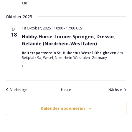
€10
Oktober 2025
18 Oktober, 2025 |10:00
-
17:00
CEST
SA.
18
Hobby-Horse Turnier Springen, Dressur,
Gelände (Nordrhein-Westfalen)
Reitersportverein St. Hubertus Wesel-Obrighoven
Am
Reitplatz 9a, Wesel, Nordrhein-Westfalen, Germany
€5
Veranstaltungen
Veran
Vorherige
Heute
Nächste
Kalender abonnieren