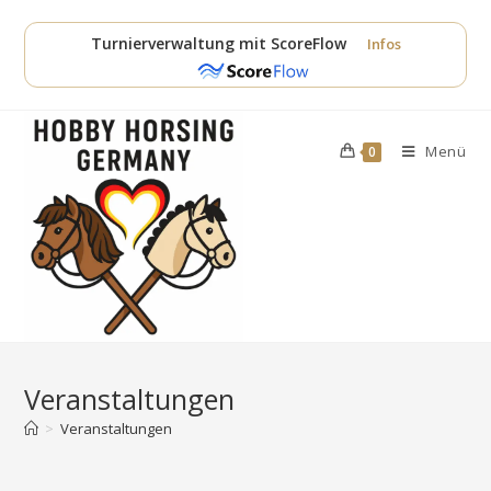
Zum
Inhalt
Turnierverwaltung mit ScoreFlow
Infos
springen
Menü
0
Veranstaltungen
>
Veranstaltungen