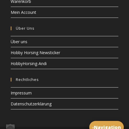
Warenkorb
n
i
c
o
Mein Account
h
n
t
Über Uns
e
n
Über uns
,
Hobby Horsing Newsticker
N
a
HobbyHorsing-Andi
v
i
Rechtliches
g
Impressum
a
t
Datenschutzerklärung
i
o
n
Navigation
≡