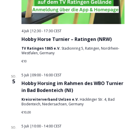
4 Juli |12:30
-
17:30
CEST
Hobby Horse Turnier – Ratingen (NRW)
TV Ratingen 1865 e.V.
Stadionring 5, Ratingen, Nordrhein-
Westfalen, Germany
€10
5 Juli |09:00
-
16:00
CEST
SO.
5
Hobby Horsing im Rahmen des WBO Turnier
in Bad Bodenteich (NI)
Kreisreiterverband Uelzen e.V.
Häcklinger Str. 4, Bad
Bodenteich, Niedersachsen, Germany
€10,00
5 Juli |10:00
-
14:00
CEST
SO.