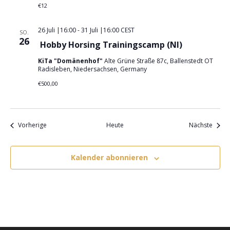
€12
26 Juli |16:00
-
31 Juli |16:00
CEST
SO.
26
Hobby Horsing Trainingscamp (NI)
KiTa "Domänenhof"
Alte Grüne Straße 87c, Ballenstedt OT
Radisleben, Niedersachsen, Germany
€500,00
Veranstaltungen
Veran
Vorherige
Heute
Nächste
Kalender abonnieren