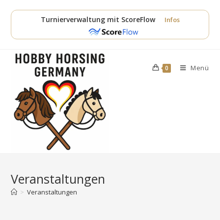
Zum
Inhalt
Turnierverwaltung mit ScoreFlow
Infos
springen
Menü
0
Veranstaltungen
>
Veranstaltungen