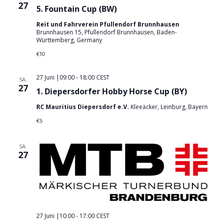
g
27
n
.
5. Fountain Cup (BW)
A
g
Reit und Fahrverein Pfullendorf Brunnhausen
n
Brunnhausen 15, Pfullendorf Brunnhausen, Baden-
e
s
Württemberg, Germany
n
i
€10
S
c
u
h
27 Juni |09:00
-
18:00
CEST
SA.
27
t
c
1. Diepersdorfer Hobby Horse Cup (BY)
e
h
RC Mauritius Diepersdorf e.V.
Kleeäcker, Leinburg, Bayern
n
e
€5
-
u
N
n
SA.
a
27
d
v
A
i
n
g
s
a
t
i
27 Juni |10:00
-
17:00
CEST