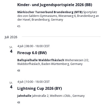
i
c
Kinder- und Jugendsportspiele 2026 (BB)
o
h
Märkischer Turnerbund Brandenburg (MTB)
Sportplatz
n
des von-Saldern-Gymnasiums, Wiesenweg 6, Brandenburg an
t
der Havel, Brandenburg, Germany
e
€5
n
,
Juli 2026
N
4 Juli |08:00
-
18:00
CEST
SA.
a
4
Firecup 6.0 (BW)
v
Ballspielhalle Walddorfhäslach
Weiherwiesen 2/2,
i
Walddorfhäslach, Baden-Württemberg, Germany
g
€8
a
4 Juli |10:00
-
18:00
CEST
t
SA.
4
Lightning Cup 2026 (BY)
i
o
Jahnhalle
Jahnstraße 2, Weilheim i.Obb., Germany
n
€8