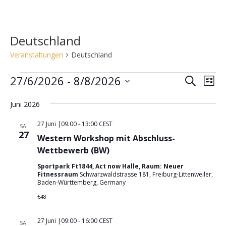
Deutschland
Veranstaltungen
Deutschland
Veranstaltungen
27/6/2026
 - 
8/8/2026
V
V
S
L
e
u
e
D
i
c
r
Juni 2026
r
s
a
h
a
t
t
a
27 Juni |09:00
-
13:00
CEST
e
SA.
n
e
u
27
n
Western Workshop mit Abschluss-
s
m
s
Wettbewerb (BW)
t
w
t
a
Sportpark Ft1844, Act now Halle, Raum: Neuer
ä
Fitnessraum
Schwarzwaldstrasse 181, Freiburg-Littenweiler,
a
l
Baden-Württemberg, Germany
h
l
t
l
€48
u
t
e
n
u
n
27 Juni |09:00
-
16:00
CEST
SA.