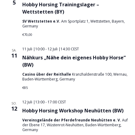
5
Hobby Horsing Trainingslager –
Wettstetten (BY)
SV Wettstetten e.V.
Am Sportplatz 1, Wettstetten, Bayern,
Germany
€70,00
11 Juli |10:00
-
12 Juli |14:30
CEST
SA.
11
Nähkurs „Nähe dein eigenes Hobby Horse“
(BW)
Casino über der Reithalle
Kranzhaldenstraße 100, Wernau,
Baden-Württemberg, Germany
€85
12 Juli |13:00
-
17:00
CEST
SO.
12
Hobby Horsing Workshop Neuhütten (BW)
Vereinsgelände der Pferdefreunde Neuhütten e. V.
Auf
der Ebene 17, Wüstenrot-Neuhütten, Baden-Württemberg,
Germany