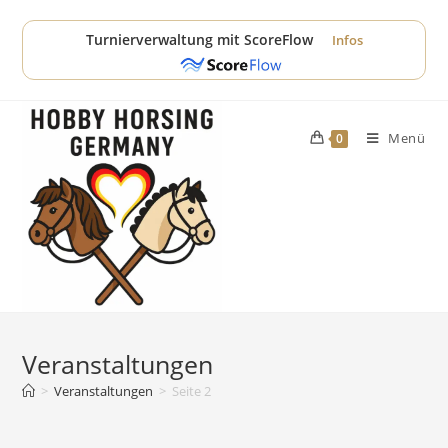
Zum
Inhalt
Turnierverwaltung mit ScoreFlow
Infos
springen
Menü
0
Veranstaltungen
>
Veranstaltungen
>
Seite 2