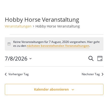
Hobby Horse Veranstaltung
Veranstaltungen
Hobby Horse Veranstaltung
Veranstaltungen
für
Keine Veranstaltungen für 7 August, 2026 vorgesehen. Hier geht
H
7
es zu den
nächsten bevorstehenden Veranstaltungen
.
i
August,
n
2026
7/8/2026
V
V
w
S
T
e
e
u
e
i
D
a
c
s
r
r
g
a
h
Vorheriger Tag
Nächster Tag
a
t
a
e
n
u
n
s
m
Kalender abonnieren
s
t
w
t
a
ä
a
l
h